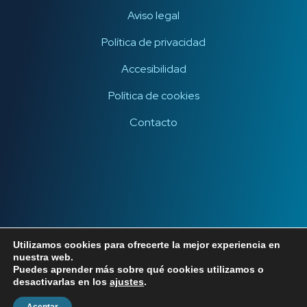
Aviso legal
Política de privacidad
Accesibilidad
Política de cookies
Contacto
Utilizamos cookies para ofrecerte la mejor experiencia en
nuestra web.
Puedes aprender más sobre qué cookies utilizamos o
desactivarlas en los
ajustes
.
Copyright © 2021 Bifinity. Todos los derechos reservados.